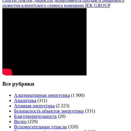
Сергей Локтев, директор департамента продаж и цифрового
развития клиентского сервиса компании IEK GROUP
Все рубрики
Альтернативная энергетика
(1 900)
Аналитика
(311)
Атомная энергетика
(2 223)
Безопасность объектов энергетики
(331)
Благотворительность
(20)
Видео
(229)
Вспомогательные отрасли
(320)