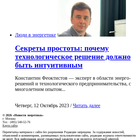
Люди в энергетике
Секреты простоты: почему
технологическое решение должно
быть интуитивным
Константин Феоктистов — эксперт в области энерго-
решений и технологического предпринимательства, с
многолетним опытом...
Четверг, 12 Октябрь 2023 /
Читать далее
© 2026 «Новости энеретики»
г. Москва
Тел.: (495) 540-52-76
Карта сайта
Перепечатка материала с сайта без разрешения Редакции запрещена. За содержание новостей,
объявлений и комментариев, размещенных пользователями сайта, редакция журнала ответственности
не несет. Вся информация носит справочный характер и не является публичной офертой.