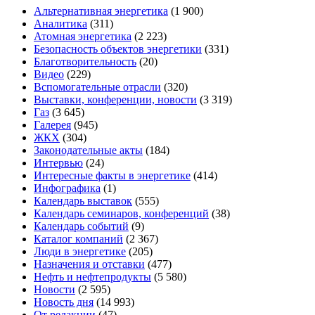
Альтернативная энергетика
(1 900)
Аналитика
(311)
Атомная энергетика
(2 223)
Безопасность объектов энергетики
(331)
Благотворительность
(20)
Видео
(229)
Вспомогательные отрасли
(320)
Выставки, конференции, новости
(3 319)
Газ
(3 645)
Галерея
(945)
ЖКХ
(304)
Законодательные акты
(184)
Интервью
(24)
Интересные факты в энергетике
(414)
Инфографика
(1)
Календарь выставок
(555)
Календарь семинаров, конференций
(38)
Календарь событий
(9)
Каталог компаний
(2 367)
Люди в энергетике
(205)
Назначения и отставки
(477)
Нефть и нефтепродукты
(5 580)
Новости
(2 595)
Новость дня
(14 993)
От редакции
(47)