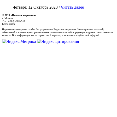
Четверг, 12 Октябрь 2023 /
Читать далее
© 2026 «Новости энеретики»
г. Москва
Тел.: (495) 540-52-76
Карта сайта
Перепечатка материала с сайта без разрешения Редакции запрещена. За содержание новостей,
объявлений и комментариев, размещенных пользователями сайта, редакция журнала ответственности
не несет. Вся информация носит справочный характер и не является публичной офертой.