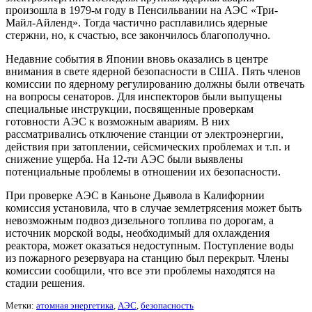
произошла в 1979-м году в Пенсильвании на АЭС «Три-
Майл-Айленд». Тогда частично расплавились ядерные
стержни, но, к счастью, все закончилось благополучно.
Недавние события в Японии вновь оказались в центре
внимания в свете ядерной безопасности в США. Пять членов
комиссии по ядерному регулированию должны были отвечать
на вопросы сенаторов. Для инспекторов были выпущены
специальные инструкции, посвященные проверкам
готовности АЭС к возможным авариям. В них
рассматривались отключение станции от электроэнергии,
действия при затоплении, сейсмических проблемах и т.п. и
снижение ущерба. На 12-ти АЭС были выявлены
потенциальные проблемы в отношении их безопасности.
При проверке АЭС в Каньоне Дьявола в Калифорнии
комиссия установила, что в случае землетрясения может быть
невозможным подвоз дизельного топлива по дорогам, а
источник морской воды, необходимый для охлаждения
реактора, может оказаться недоступным. Поступление воды
из пожарного резервуара на станцию был перекрыт. Члены
комиссии сообщили, что все эти проблемы находятся на
стадии решения.
Метки:
атомная энергетика
,
АЭС
,
безопасность