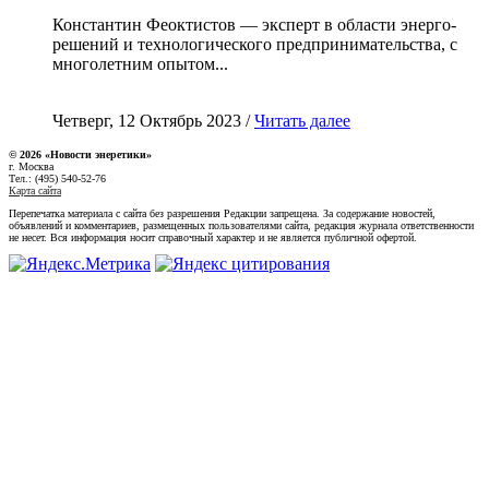
Константин Феоктистов — эксперт в области энерго-
решений и технологического предпринимательства, с
многолетним опытом...
Четверг, 12 Октябрь 2023 /
Читать далее
© 2026 «Новости энеретики»
г. Москва
Тел.: (495) 540-52-76
Карта сайта
Перепечатка материала с сайта без разрешения Редакции запрещена. За содержание новостей,
объявлений и комментариев, размещенных пользователями сайта, редакция журнала ответственности
не несет. Вся информация носит справочный характер и не является публичной офертой.