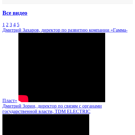
Все видео
1
2
3
4
5
Дмитрий Захаров, директор по развитию компании «Гамма-
Пласт»
Дмитрий Зорин, директор по связям с органами
государственной власти, TDM ELECTRIC