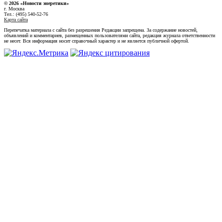
© 2026 «Новости энеретики»
г. Москва
Тел.: (495) 540-52-76
Карта сайта
Перепечатка материала с сайта без разрешения Редакции запрещена. За содержание новостей,
объявлений и комментариев, размещенных пользователями сайта, редакция журнала ответственности
не несет. Вся информация носит справочный характер и не является публичной офертой.