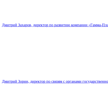
Дмитрий Захаров, директор по развитию компании «Гамма-Пл
Дмитрий Зорин, директор по связям с органами государстве