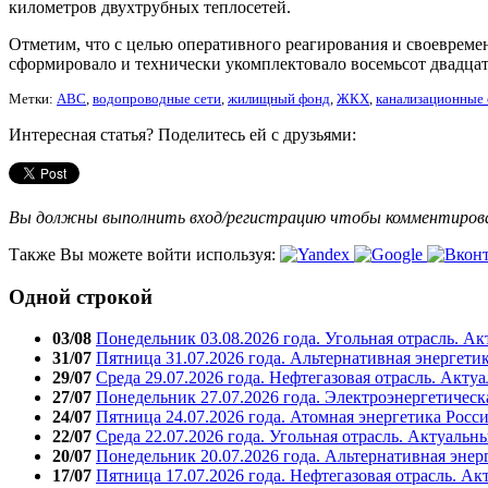
километров двухтрубных теплосетей.
Отметим, что с целью оперативного реагирования и своевреме
сформировало и технически укомплектовало восемьсот двадца
Метки:
АВС
,
водопроводные сети
,
жилищный фонд
,
ЖКХ
,
канализационные 
Интересная статья? Поделитесь ей с друзьями:
Вы должны выполнить вход/регистрацию чтобы комментиро
Также Вы можете войти используя:
Одной строкой
03/08
Понедельник 03.08.2026 года. Угольная отрасль. А
31/07
Пятница 31.07.2026 года. Альтернативная энергети
29/07
Среда 29.07.2026 года. Нефтегазовая отрасль. Акту
27/07
Понедельник 27.07.2026 года. Электроэнергетическ
24/07
Пятница 24.07.2026 года. Атомная энергетика Росс
22/07
Среда 22.07.2026 года. Угольная отрасль. Актуальн
20/07
Понедельник 20.07.2026 года. Альтернативная энер
17/07
Пятница 17.07.2026 года. Нефтегазовая отрасль. А