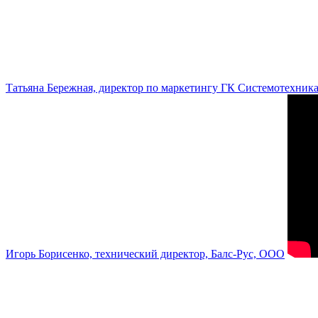
Татьяна Бережная, директор по маркетингу ГК Системотехник
Игорь Борисенко, технический директор, Балс-Рус, ООО