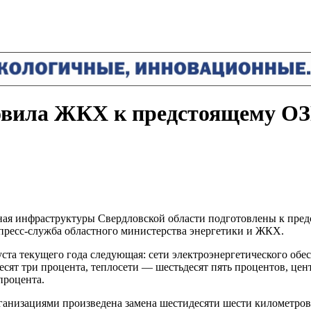
товила ЖКХ к предстоящему О
ая инфраструктуры Свердловской области подготовлены к предс
, пресс-служба областного министерства энергетики и ЖКХ.
ста текущего года следующая: сети электроэнергетического обе
сят три процента, теплосети — шестьдесят пять процентов, це
процента.
низациями произведена замена шестидесяти шести километров 