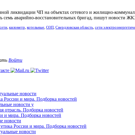
нной ликвидации ЧП на объектах сетевого и жилищно-коммуналь
ть семь аварийно-восстановительных бригад, пишут новости ЖК
сети
,
километр
,
котельные
,
ОЗП
,
Свердловская область
,
сети электроэнергетич
вать
Войти
ктуальные новости
ка России и мира. Подборка новостей
альные новости у
ая отрасль. Подборка новостей
ии и мира. Подборка новостей
ые новости
гетика России и мира. Подборка новостей
ктуальные новости