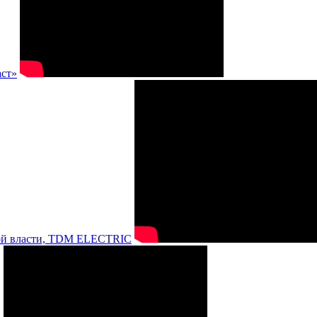
аст»
нной власти, TDM ELECTRIC