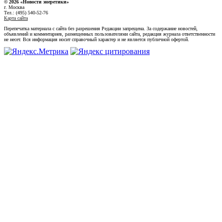
© 2026 «Новости энеретики»
г. Москва
Тел.: (495) 540-52-76
Карта сайта
Перепечатка материала с сайта без разрешения Редакции запрещена. За содержание новостей,
объявлений и комментариев, размещенных пользователями сайта, редакция журнала ответственности
не несет. Вся информация носит справочный характер и не является публичной офертой.