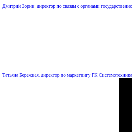
Дмитрий Зорин, директор по связям с органами государстве
Татьяна Бережная, директор по маркетингу ГК Системотехник