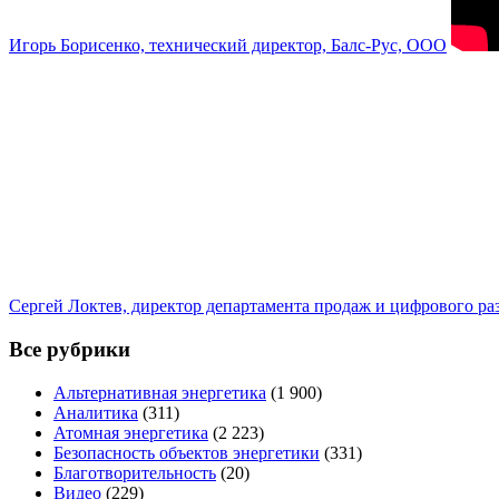
Игорь Борисенко, технический директор, Балс-Рус, ООО
Сергей Локтев, директор департамента продаж и цифрового р
Все рубрики
Альтернативная энергетика
(1 900)
Аналитика
(311)
Атомная энергетика
(2 223)
Безопасность объектов энергетики
(331)
Благотворительность
(20)
Видео
(229)