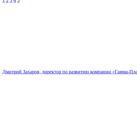
1
2
3
4
5
Дмитрий Захаров, директор по развитию компании «Гамма-Пл