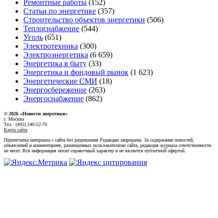
Ремонтные работы
(152)
Статьи по энергетике
(357)
Строительство объектов энергетики
(506)
Теплоснабжение
(544)
Уголь
(651)
Электротехника
(300)
Электроэнергетика
(6 659)
Энергетика в быту
(33)
Энергетика и фондовый рынок
(1 623)
Энергетические СМИ
(18)
Энергосбережение
(263)
Энергоснабжение
(862)
© 2026 «Новости энеретики»
г. Москва
Тел.: (495) 540-52-76
Карта сайта
Перепечатка материала с сайта без разрешения Редакции запрещена. За содержание новостей,
объявлений и комментариев, размещенных пользователями сайта, редакция журнала ответственности
не несет. Вся информация носит справочный характер и не является публичной офертой.