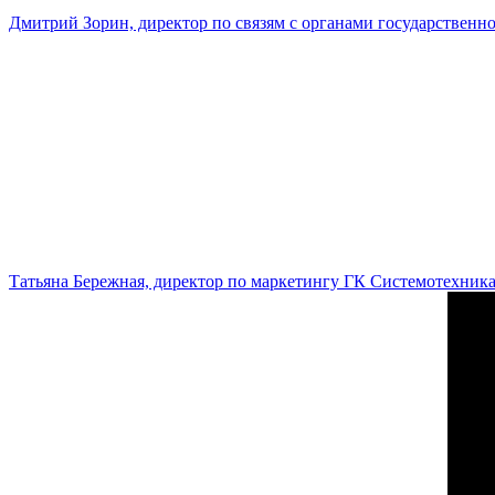
Дмитрий Зорин, директор по связям с органами государстве
Татьяна Бережная, директор по маркетингу ГК Системотехник