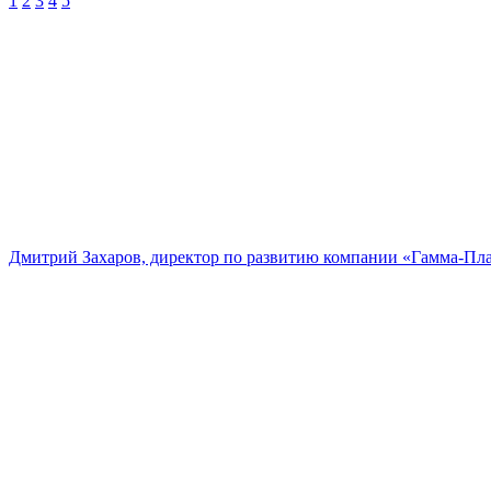
1
2
3
4
5
Дмитрий Захаров, директор по развитию компании «Гамма-Пл