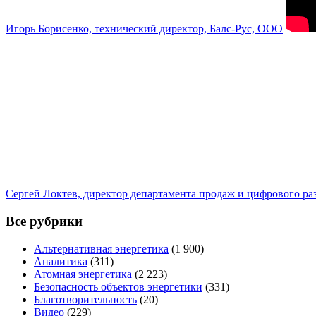
Игорь Борисенко, технический директор, Балс-Рус, ООО
Сергей Локтев, директор департамента продаж и цифрового р
Все рубрики
Альтернативная энергетика
(1 900)
Аналитика
(311)
Атомная энергетика
(2 223)
Безопасность объектов энергетики
(331)
Благотворительность
(20)
Видео
(229)