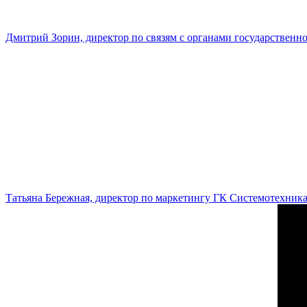
Дмитрий Зорин, директор по связям с органами государстве
Татьяна Бережная, директор по маркетингу ГК Системотехник