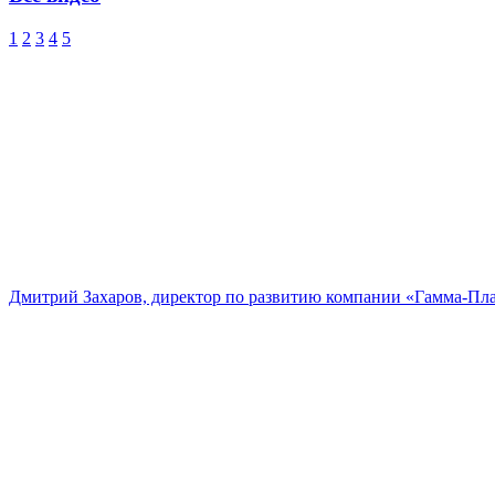
1
2
3
4
5
Дмитрий Захаров, директор по развитию компании «Гамма-Пл