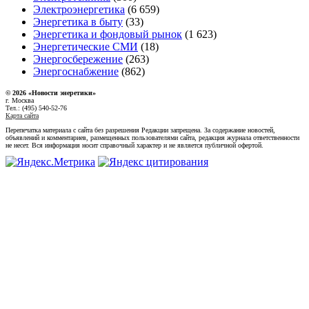
Электроэнергетика
(6 659)
Энергетика в быту
(33)
Энергетика и фондовый рынок
(1 623)
Энергетические СМИ
(18)
Энергосбережение
(263)
Энергоснабжение
(862)
© 2026 «Новости энеретики»
г. Москва
Тел.: (495) 540-52-76
Карта сайта
Перепечатка материала с сайта без разрешения Редакции запрещена. За содержание новостей,
объявлений и комментариев, размещенных пользователями сайта, редакция журнала ответственности
не несет. Вся информация носит справочный характер и не является публичной офертой.