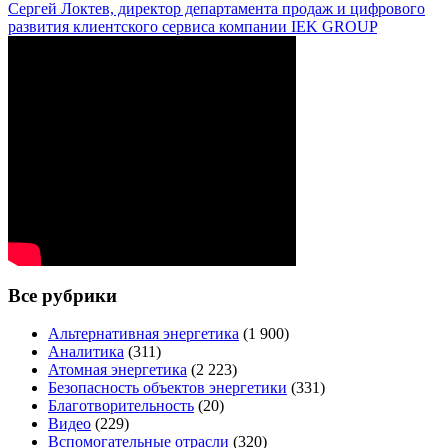
Сергей Локтев, директор департамента продаж и цифрового
развития клиентского сервиса компании IEK GROUP
Все рубрики
Альтернативная энергетика
(1 900)
Аналитика
(311)
Атомная энергетика
(2 223)
Безопасность объектов энергетики
(331)
Благотворительность
(20)
Видео
(229)
Вспомогательные отрасли
(320)