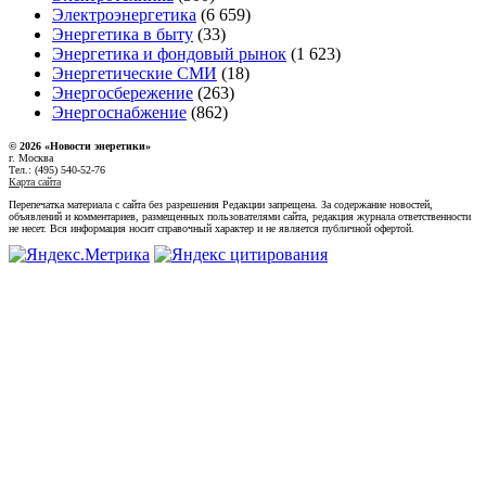
Электроэнергетика
(6 659)
Энергетика в быту
(33)
Энергетика и фондовый рынок
(1 623)
Энергетические СМИ
(18)
Энергосбережение
(263)
Энергоснабжение
(862)
© 2026 «Новости энеретики»
г. Москва
Тел.: (495) 540-52-76
Карта сайта
Перепечатка материала с сайта без разрешения Редакции запрещена. За содержание новостей,
объявлений и комментариев, размещенных пользователями сайта, редакция журнала ответственности
не несет. Вся информация носит справочный характер и не является публичной офертой.