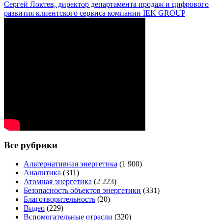
Сергей Локтев, директор департамента продаж и цифрового
развития клиентского сервиса компании IEK GROUP
Все рубрики
Альтернативная энергетика
(1 900)
Аналитика
(311)
Атомная энергетика
(2 223)
Безопасность объектов энергетики
(331)
Благотворительность
(20)
Видео
(229)
Вспомогательные отрасли
(320)