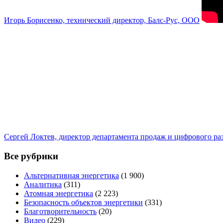
Игорь Борисенко, технический директор, Балс-Рус, ООО
Сергей Локтев, директор департамента продаж и цифрового р
Все рубрики
Альтернативная энергетика
(1 900)
Аналитика
(311)
Атомная энергетика
(2 223)
Безопасность объектов энергетики
(331)
Благотворительность
(20)
Видео
(229)