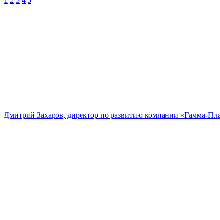
1
2
3
4
5
Дмитрий Захаров, директор по развитию компании «Гамма-Пл