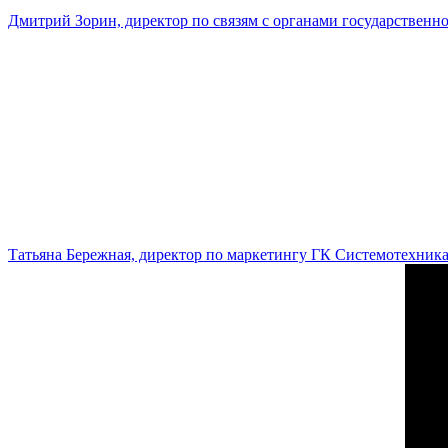
Дмитрий Зорин, директор по связям с органами государстве
Татьяна Бережная, директор по маркетингу ГК Системотехник