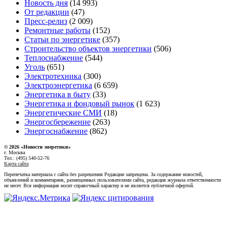
Новость дня
(14 993)
От редакции
(47)
Пресс-релиз
(2 009)
Ремонтные работы
(152)
Статьи по энергетике
(357)
Строительство объектов энергетики
(506)
Теплоснабжение
(544)
Уголь
(651)
Электротехника
(300)
Электроэнергетика
(6 659)
Энергетика в быту
(33)
Энергетика и фондовый рынок
(1 623)
Энергетические СМИ
(18)
Энергосбережение
(263)
Энергоснабжение
(862)
© 2026 «Новости энеретики»
г. Москва
Тел.: (495) 540-52-76
Карта сайта
Перепечатка материала с сайта без разрешения Редакции запрещена. За содержание новостей,
объявлений и комментариев, размещенных пользователями сайта, редакция журнала ответственности
не несет. Вся информация носит справочный характер и не является публичной офертой.