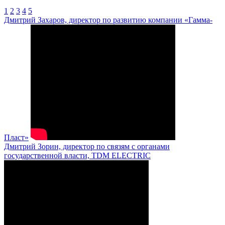
1
2
3
4
5
Дмитрий Захаров, директор по развитию компании «Гамма-
Пласт»
Дмитрий Зорин, директор по связям с органами
государственной власти, TDM ELECTRIC