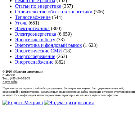
Ремонтные работы
(152)
Статьи по энергетике
(357)
Строительство объектов энергетики
(506)
Теплоснабжение
(544)
Уголь
(651)
Электротехника
(300)
Электроэнергетика
(6 659)
Энергетика в быту
(33)
Энергетика и фондовый рынок
(1 623)
Энергетические СМИ
(18)
Энергосбережение
(263)
Энергоснабжение
(862)
© 2026 «Новости энеретики»
г. Москва
Тел.: (495) 540-52-76
Карта сайта
Перепечатка материала с сайта без разрешения Редакции запрещена. За содержание новостей,
объявлений и комментариев, размещенных пользователями сайта, редакция журнала ответственности
не несет. Вся информация носит справочный характер и не является публичной офертой.