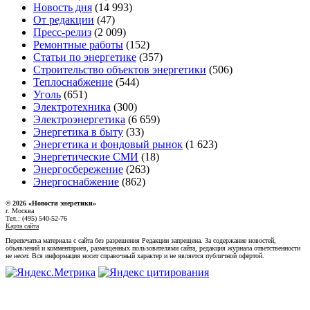
Новость дня
(14 993)
От редакции
(47)
Пресс-релиз
(2 009)
Ремонтные работы
(152)
Статьи по энергетике
(357)
Строительство объектов энергетики
(506)
Теплоснабжение
(544)
Уголь
(651)
Электротехника
(300)
Электроэнергетика
(6 659)
Энергетика в быту
(33)
Энергетика и фондовый рынок
(1 623)
Энергетические СМИ
(18)
Энергосбережение
(263)
Энергоснабжение
(862)
© 2026 «Новости энеретики»
г. Москва
Тел.: (495) 540-52-76
Карта сайта
Перепечатка материала с сайта без разрешения Редакции запрещена. За содержание новостей,
объявлений и комментариев, размещенных пользователями сайта, редакция журнала ответственности
не несет. Вся информация носит справочный характер и не является публичной офертой.