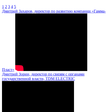
1
2
3
4
5
Дмитрий Захаров, директор по развитию компании «Гамма-
Пласт»
Дмитрий Зорин, директор по связям с органами
государственной власти, TDM ELECTRIC