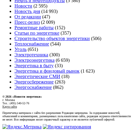
Нефть и нефтепродукты
(5 580)
Новости
(2 595)
Новость дня
(14 993)
От редакции
(47)
Пресс-релиз
(2 009)
Ремонтные работы
(152)
Статьи по энергетике
(357)
Строительство объектов энергетики
(506)
Теплоснабжение
(544)
Уголь
(651)
Электротехника
(300)
Электроэнергетика
(6 659)
Энергетика в быту
(33)
Энергетика и фондовый рынок
(1 623)
Энергетические СМИ
(18)
Энергосбережение
(263)
Энергоснабжение
(862)
© 2026 «Новости энеретики»
г. Москва
Тел.: (495) 540-52-76
Карта сайта
Перепечатка материала с сайта без разрешения Редакции запрещена. За содержание новостей,
объявлений и комментариев, размещенных пользователями сайта, редакция журнала ответственности
не несет. Вся информация носит справочный характер и не является публичной офертой.