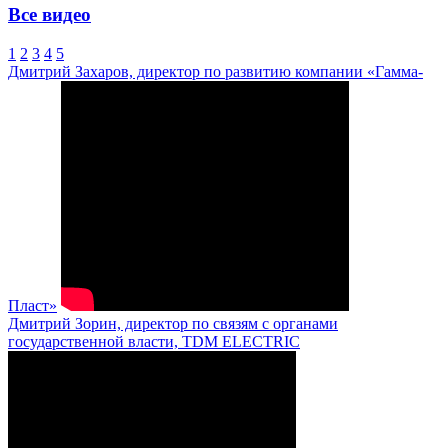
Все видео
1
2
3
4
5
Дмитрий Захаров, директор по развитию компании «Гамма-
Пласт»
Дмитрий Зорин, директор по связям с органами
государственной власти, TDM ELECTRIC