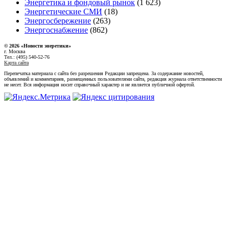
Энергетика и фондовый рынок
(1 623)
Энергетические СМИ
(18)
Энергосбережение
(263)
Энергоснабжение
(862)
© 2026 «Новости энеретики»
г. Москва
Тел.: (495) 540-52-76
Карта сайта
Перепечатка материала с сайта без разрешения Редакции запрещена. За содержание новостей,
объявлений и комментариев, размещенных пользователями сайта, редакция журнала ответственности
не несет. Вся информация носит справочный характер и не является публичной офертой.