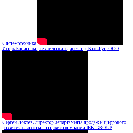
Системотехника
Игорь Борисенко, технический директор, Балс-Рус, ООО
Сергей Локтев, директор департамента продаж и цифрового
развития клиентского сервиса компании IEK GROUP