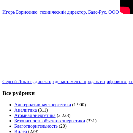
Игорь Борисенко, технический директор, Балс-Рус, ООО
Сергей Локтев, директор департамента продаж и цифрового р
Все рубрики
Альтернативная энергетика
(1 900)
Аналитика
(311)
Атомная энергетика
(2 223)
Безопасность объектов энергетики
(331)
Благотворительность
(20)
Видео
(229)