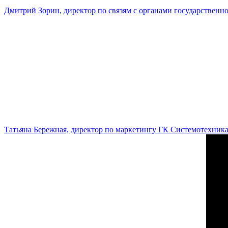
Дмитрий Зорин, директор по связям с органами государстве
Татьяна Бережная, директор по маркетингу ГК Системотехник