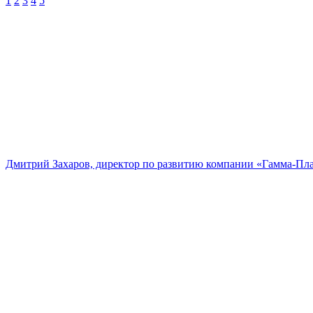
1
2
3
4
5
Дмитрий Захаров, директор по развитию компании «Гамма-Пл