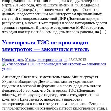
Информационные издания сообщили в среду, четвертого
марта 2015-го года, что на шахте имени А.Ф. Засядько на
Донбассе (Донецк) произошел мощный взрыв. Согласно
данным, предоставленным Министерством чрезвычайных
ситуаций самопровозглашенной ДНР (Донецкая народная
республика), в момент катастрофы в забое находились двести
тридцать горняков. В рапорте сотрудников МЧС говорится,
что один шахтер погиб и семнадцать человек ранены, на […]
Углегорская ТЭС не производит
электроток — закончился уголь
Новость дня
,
Уголь
,
электрогенерация
25/02/2015
Александр Светелик, заместитель главы Минэнергоугля
Украины Владимира Демчишина, заявил украинским
средствам массовой информации в среду, двадцать пятого
февраля 2015-го года, что Углегорская ТЭС (Донецкая
область), генерирующее подразделение государственной
компании Центрэнерго, прекратила выработку
электроэнергии в связи с отсутствием антрацита. «Вчера на
теплоэлектростанции оставалось пятьсот килограммов угля, а