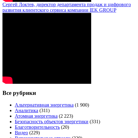
Сергей Локтев, директор департамента продаж и цифрового
развития клиентского сервиса компании IEK GROUP
Все рубрики
Альтернативная энергетика
(1 900)
Аналитика
(311)
Атомная энергетика
(2 223)
Безопасность объектов энергетики
(331)
Благотворительность
(20)
Видео
(229)