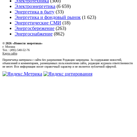
Электротехника
(300)
Электроэнергетика
(6 659)
Энергетика в быту
(33)
Энергетика и фондовый рынок
(1 623)
Энергетические СМИ
(18)
Энергосбережение
(263)
Энергоснабжение
(862)
© 2026 «Новости энеретики»
г. Москва
Тел.: (495) 540-52-76
Карта сайта
Перепечатка материала с сайта без разрешения Редакции запрещена. За содержание новостей,
объявлений и комментариев, размещенных пользователями сайта, редакция журнала ответственности
не несет. Вся информация носит справочный характер и не является публичной офертой.