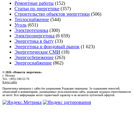
Ремонтные работы
(152)
Статьи по энергетике
(357)
Строительство объектов энергетики
(506)
Теплоснабжение
(544)
Уголь
(651)
Электротехника
(300)
Электроэнергетика
(6 659)
Энергетика в быту
(33)
Энергетика и фондовый рынок
(1 623)
Энергетические СМИ
(18)
Энергосбережение
(263)
Энергоснабжение
(862)
© 2026 «Новости энеретики»
г. Москва
Тел.: (495) 540-52-76
Карта сайта
Перепечатка материала с сайта без разрешения Редакции запрещена. За содержание новостей,
объявлений и комментариев, размещенных пользователями сайта, редакция журнала ответственности
не несет. Вся информация носит справочный характер и не является публичной офертой.