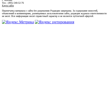
г. Москва
Тел.: (495) 540-52-76
Карта сайта
Перепечатка материала с сайта без разрешения Редакции запрещена. За содержание новостей,
объявлений и комментариев, размещенных пользователями сайта, редакция журнала ответственности
не несет. Вся информация носит справочный характер и не является публичной офертой.