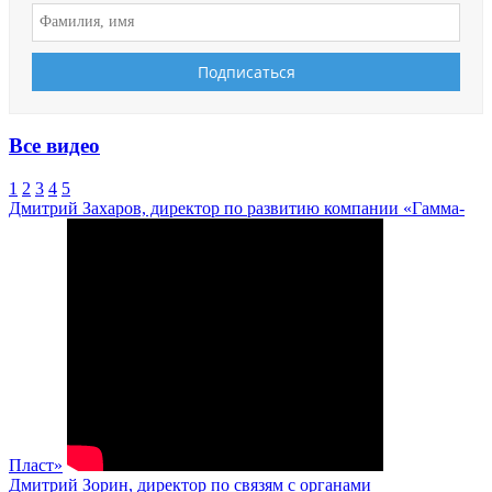
Все видео
1
2
3
4
5
Дмитрий Захаров, директор по развитию компании «Гамма-
Пласт»
Дмитрий Зорин, директор по связям с органами