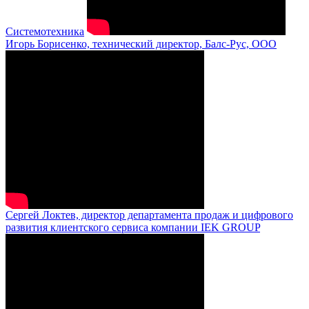
Системотехника
Игорь Борисенко, технический директор, Балс-Рус, ООО
Сергей Локтев, директор департамента продаж и цифрового
развития клиентского сервиса компании IEK GROUP