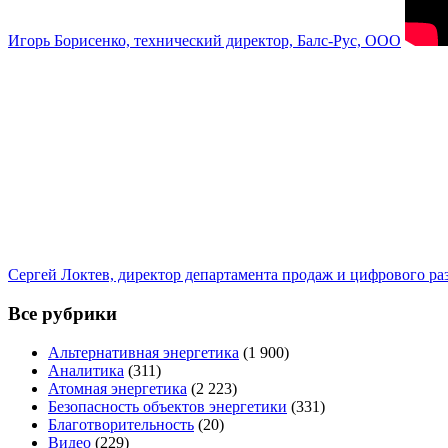
Игорь Борисенко, технический директор, Балс-Рус, ООО
Сергей Локтев, директор департамента продаж и цифрового р
Все рубрики
Альтернативная энергетика
(1 900)
Аналитика
(311)
Атомная энергетика
(2 223)
Безопасность объектов энергетики
(331)
Благотворительность
(20)
Видео
(229)