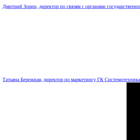
Дмитрий Зорин, директор по связям с органами государстве
Татьяна Бережная, директор по маркетингу ГК Системотехник