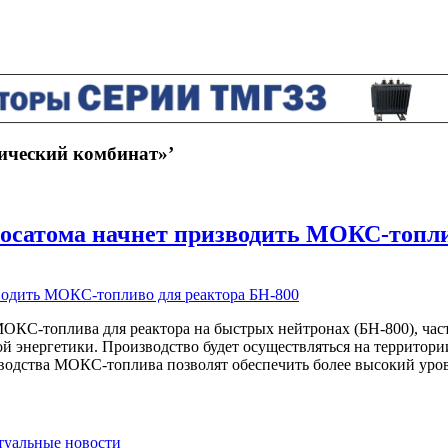
ический комбинат»’
сатома начнет призводить МОКС-топли
С-топлива для реактора на быстрых нейтронах (БН-800), часть
ой энергетики. Производство будет осуществляться на территор
зводства МОКС-топлива позволят обеспечить более высокий уро
ктуальные новости