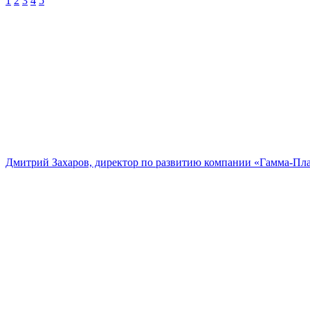
1
2
3
4
5
Дмитрий Захаров, директор по развитию компании «Гамма-Пл