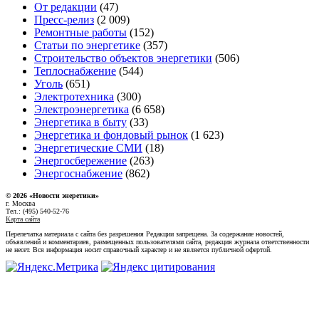
От редакции
(47)
Пресс-релиз
(2 009)
Ремонтные работы
(152)
Статьи по энергетике
(357)
Строительство объектов энергетики
(506)
Теплоснабжение
(544)
Уголь
(651)
Электротехника
(300)
Электроэнергетика
(6 658)
Энергетика в быту
(33)
Энергетика и фондовый рынок
(1 623)
Энергетические СМИ
(18)
Энергосбережение
(263)
Энергоснабжение
(862)
© 2026 «Новости энеретики»
г. Москва
Тел.: (495) 540-52-76
Карта сайта
Перепечатка материала с сайта без разрешения Редакции запрещена. За содержание новостей,
объявлений и комментариев, размещенных пользователями сайта, редакция журнала ответственности
не несет. Вся информация носит справочный характер и не является публичной офертой.