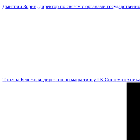
Дмитрий Зорин, директор по связям с органами государстве
Татьяна Бережная, директор по маркетингу ГК Системотехник