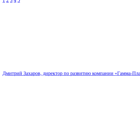
1
2
3
4
5
Дмитрий Захаров, директор по развитию компании «Гамма-Пл