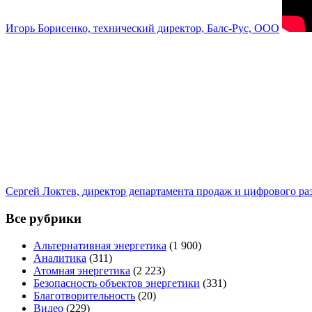
Игорь Борисенко, технический директор, Балс-Рус, ООО
Сергей Локтев, директор департамента продаж и цифрового р
Все рубрики
Альтернативная энергетика
(1 900)
Аналитика
(311)
Атомная энергетика
(2 223)
Безопасность объектов энергетики
(331)
Благотворительность
(20)
Видео
(229)