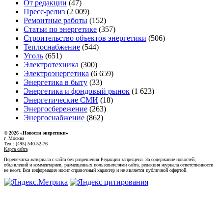
От редакции
(47)
Пресс-релиз
(2 009)
Ремонтные работы
(152)
Статьи по энергетике
(357)
Строительство объектов энергетики
(506)
Теплоснабжение
(544)
Уголь
(651)
Электротехника
(300)
Электроэнергетика
(6 659)
Энергетика в быту
(33)
Энергетика и фондовый рынок
(1 623)
Энергетические СМИ
(18)
Энергосбережение
(263)
Энергоснабжение
(862)
© 2026 «Новости энеретики»
г. Москва
Тел.: (495) 540-52-76
Карта сайта
Перепечатка материала с сайта без разрешения Редакции запрещена. За содержание новостей,
объявлений и комментариев, размещенных пользователями сайта, редакция журнала ответственности
не несет. Вся информация носит справочный характер и не является публичной офертой.