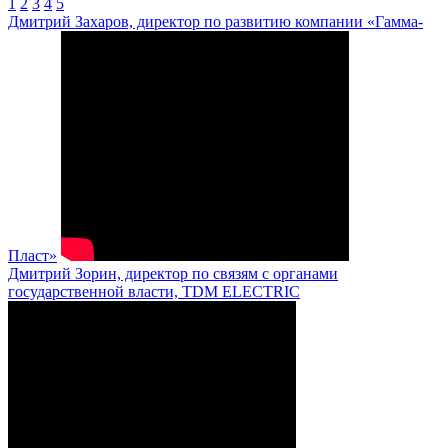
1
2
3
4
5
Дмитрий Захаров, директор по развитию компании «Гамма-
Пласт»
Дмитрий Зорин, директор по связям с органами
государственной власти, TDM ELECTRIC