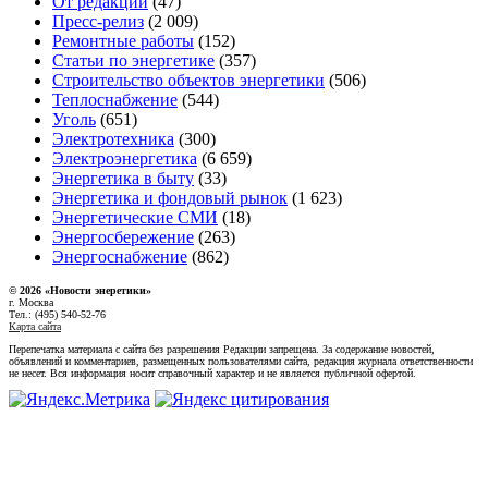
От редакции
(47)
Пресс-релиз
(2 009)
Ремонтные работы
(152)
Статьи по энергетике
(357)
Строительство объектов энергетики
(506)
Теплоснабжение
(544)
Уголь
(651)
Электротехника
(300)
Электроэнергетика
(6 659)
Энергетика в быту
(33)
Энергетика и фондовый рынок
(1 623)
Энергетические СМИ
(18)
Энергосбережение
(263)
Энергоснабжение
(862)
© 2026 «Новости энеретики»
г. Москва
Тел.: (495) 540-52-76
Карта сайта
Перепечатка материала с сайта без разрешения Редакции запрещена. За содержание новостей,
объявлений и комментариев, размещенных пользователями сайта, редакция журнала ответственности
не несет. Вся информация носит справочный характер и не является публичной офертой.