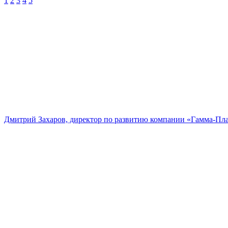
1
2
3
4
5
Дмитрий Захаров, директор по развитию компании «Гамма-Пл