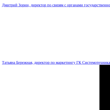
Дмитрий Зорин, директор по связям с органами государстве
Татьяна Бережная, директор по маркетингу ГК Системотехник