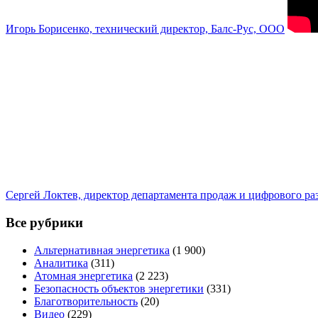
Игорь Борисенко, технический директор, Балс-Рус, ООО
Сергей Локтев, директор департамента продаж и цифрового р
Все рубрики
Альтернативная энергетика
(1 900)
Аналитика
(311)
Атомная энергетика
(2 223)
Безопасность объектов энергетики
(331)
Благотворительность
(20)
Видео
(229)