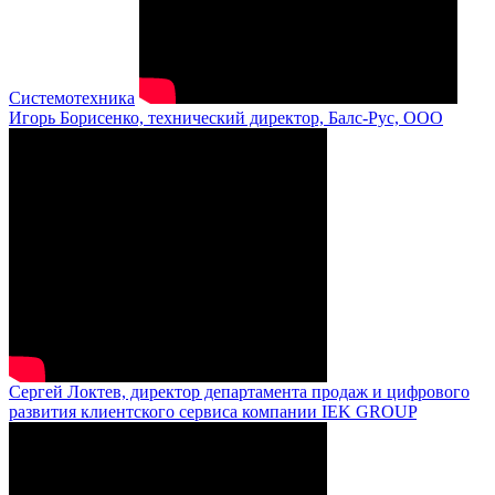
Системотехника
Игорь Борисенко, технический директор, Балс-Рус, ООО
Сергей Локтев, директор департамента продаж и цифрового
развития клиентского сервиса компании IEK GROUP