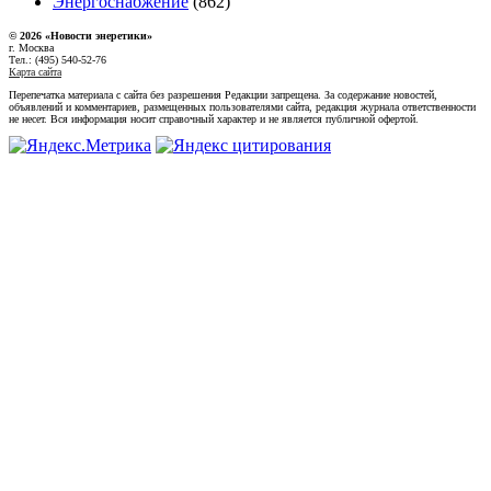
Энергоснабжение
(862)
© 2026 «Новости энеретики»
г. Москва
Тел.: (495) 540-52-76
Карта сайта
Перепечатка материала с сайта без разрешения Редакции запрещена. За содержание новостей,
объявлений и комментариев, размещенных пользователями сайта, редакция журнала ответственности
не несет. Вся информация носит справочный характер и не является публичной офертой.