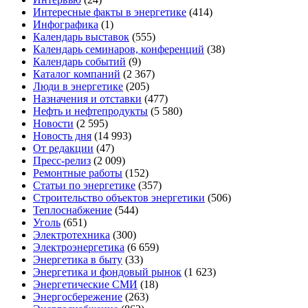
Интересные факты в энергетике
(414)
Инфографика
(1)
Календарь выставок
(555)
Календарь семинаров, конференций
(38)
Календарь событий
(9)
Каталог компаний
(2 367)
Люди в энергетике
(205)
Назначения и отставки
(477)
Нефть и нефтепродукты
(5 580)
Новости
(2 595)
Новость дня
(14 993)
От редакции
(47)
Пресс-релиз
(2 009)
Ремонтные работы
(152)
Статьи по энергетике
(357)
Строительство объектов энергетики
(506)
Теплоснабжение
(544)
Уголь
(651)
Электротехника
(300)
Электроэнергетика
(6 659)
Энергетика в быту
(33)
Энергетика и фондовый рынок
(1 623)
Энергетические СМИ
(18)
Энергосбережение
(263)