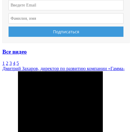
Все видео
1
2
3
4
5
Дмитрий Захаров, директор по развитию компании «Гамма-