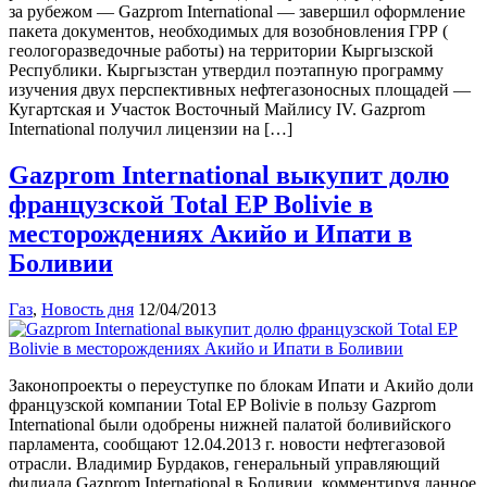
за рубежом — Gazprom International — завершил оформление
пакета документов, необходимых для возобновления ГРР (
геологоразведочные работы) на территории Кыргызской
Республики. Кыргызстан утвердил поэтапную программу
изучения двух перспективных нефтегазоносных площадей —
Кугартская и Участок Восточный Майлису IV. Gazprom
International получил лицензии на […]
Gazprom International выкупит долю
французской Total EP Bolivie в
месторождениях Акийо и Ипати в
Боливии
Газ
,
Новость дня
12/04/2013
Законопроекты о переуступке по блокам Ипати и Акийо доли
французской компании Total EP Bolivie в пользу Gazprom
International были одобрены нижней палатой боливийского
парламента, сообщают 12.04.2013 г. новости нефтегазовой
отрасли. Владимир Бурдаков, генеральный управляющий
филиала Gazprom International в Боливии, комментируя данное