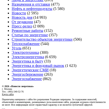
Назначения и отставки
(477)
Нефть и нефтепродукты
(5 580)
Новости
(2 595)
Новость дня
(14 993)
От редакции
(47)
Пресс-релиз
(2 009)
Ремонтные работы
(152)
Статьи по энергетике
(357)
Строительство объектов энергетики
(506)
Теплоснабжение
(544)
Уголь
(651)
Электротехника
(300)
Электроэнергетика
(6 659)
Энергетика в быту
(33)
Энергетика и фондовый рынок
(1 623)
Энергетические СМИ
(18)
Энергосбережение
(263)
Энергоснабжение
(862)
© 2026 «Новости энеретики»
г. Москва
Тел.: (495) 540-52-76
Карта сайта
Перепечатка материала с сайта без разрешения Редакции запрещена. За содержание новостей,
объявлений и комментариев, размещенных пользователями сайта, редакция журнала ответственности
не несет. Вся информация носит справочный характер и не является публичной офертой.