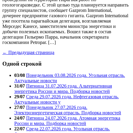
геологогаразведке. С этой целью туда планируется направить
группу специалистов, сообщает Gazprom International,
дочернее предприятие газового гиганта. Gazprom International
уже посетила парагвайская делегация, возглавляемая
Мерседес Канесе, заместителем министра энергетики и
добычи полезных ископаемых. Вошел также в состав
делегации Гильермо Парра, начальник секретариата
госкомпании Petropar. […]
← Предыдущая страница
Одной строкой
03/08
Понедельник 03.08.2026 года. Угольная отрасль.
Актуальные новости
31/07
Пятница 31.07.2026 года. Альтернативная
энергетика России и мира. Подборка новостей
29/07
Среда 29.07.2026 года. Нефтегазовая отрасль.
Актуальные новости у
27/07
Понедельник 27.07.2026 года.
Электроэнергетическая отрасль. Подборка новостей
24/07
Пятница 24.07.2026 года. Атомная энергетика
России и мира. Подборка новостей
22/07
Среда 22.07.2026 года. Угольная отрасль.