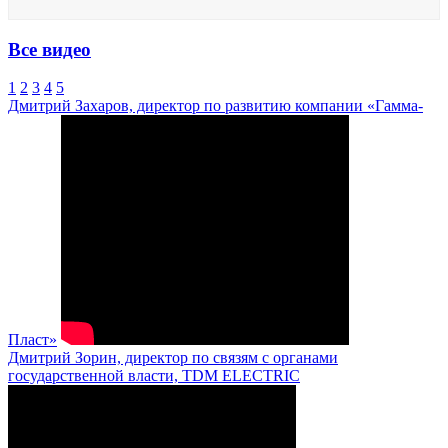
Все видео
1
2
3
4
5
Дмитрий Захаров, директор по развитию компании «Гамма-
Пласт»
Дмитрий Зорин, директор по связям с органами
государственной власти, TDM ELECTRIC