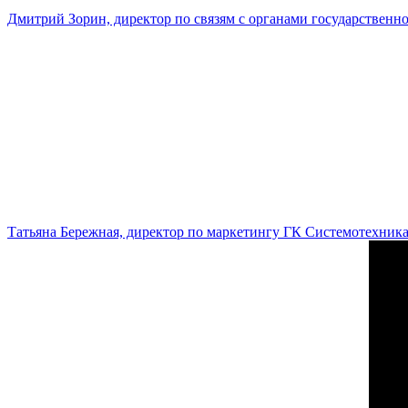
Дмитрий Зорин, директор по связям с органами государстве
Татьяна Бережная, директор по маркетингу ГК Системотехник