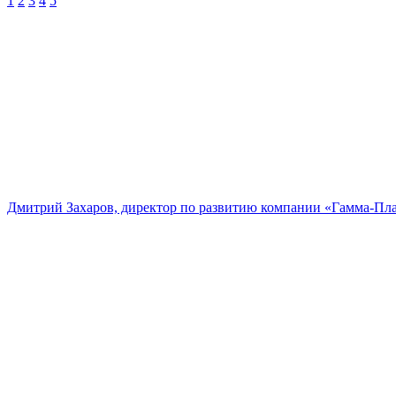
1
2
3
4
5
Дмитрий Захаров, директор по развитию компании «Гамма-Пл