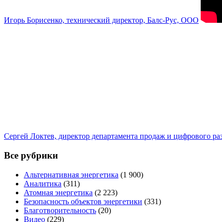
Игорь Борисенко, технический директор, Балс-Рус, ООО
Сергей Локтев, директор департамента продаж и цифрового р
Все рубрики
Альтернативная энергетика
(1 900)
Аналитика
(311)
Атомная энергетика
(2 223)
Безопасность объектов энергетики
(331)
Благотворительность
(20)
Видео
(229)