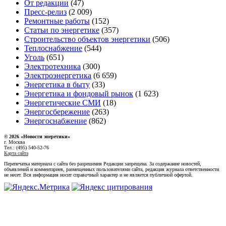
От редакции
(47)
Пресс-релиз
(2 009)
Ремонтные работы
(152)
Статьи по энергетике
(357)
Строительство объектов энергетики
(506)
Теплоснабжение
(544)
Уголь
(651)
Электротехника
(300)
Электроэнергетика
(6 659)
Энергетика в быту
(33)
Энергетика и фондовый рынок
(1 623)
Энергетические СМИ
(18)
Энергосбережение
(263)
Энергоснабжение
(862)
© 2026 «Новости энеретики»
г. Москва
Тел.: (495) 540-52-76
Карта сайта
Перепечатка материала с сайта без разрешения Редакции запрещена. За содержание новостей,
объявлений и комментариев, размещенных пользователями сайта, редакция журнала ответственности
не несет. Вся информация носит справочный характер и не является публичной офертой.