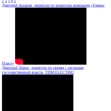
1
2
3
4
5
Дмитрий Захаров, директор по развитию компании «Гамма-
Пласт»
Дмитрий Зорин, директор по связям с органами
государственной власти, TDM ELECTRIC