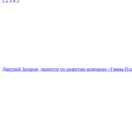
1
2
3
4
5
Дмитрий Захаров, директор по развитию компании «Гамма-Пл