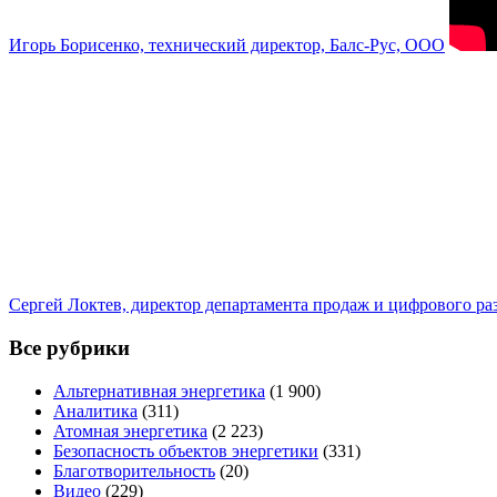
Игорь Борисенко, технический директор, Балс-Рус, ООО
Сергей Локтев, директор департамента продаж и цифрового р
Все рубрики
Альтернативная энергетика
(1 900)
Аналитика
(311)
Атомная энергетика
(2 223)
Безопасность объектов энергетики
(331)
Благотворительность
(20)
Видео
(229)