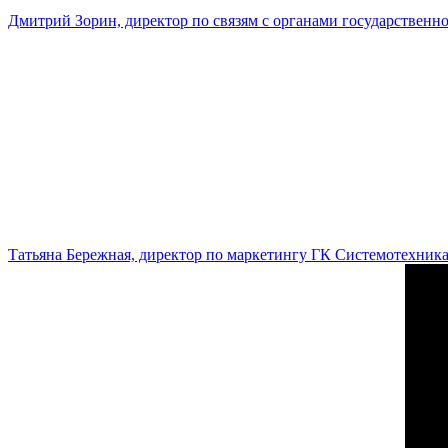
Дмитрий Зорин, директор по связям с органами государстве
Татьяна Бережная, директор по маркетингу ГК Системотехник