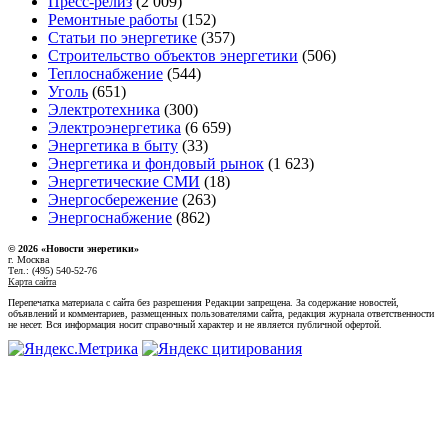
Пресс-релиз
(2 009)
Ремонтные работы
(152)
Статьи по энергетике
(357)
Строительство объектов энергетики
(506)
Теплоснабжение
(544)
Уголь
(651)
Электротехника
(300)
Электроэнергетика
(6 659)
Энергетика в быту
(33)
Энергетика и фондовый рынок
(1 623)
Энергетические СМИ
(18)
Энергосбережение
(263)
Энергоснабжение
(862)
© 2026 «Новости энеретики»
г. Москва
Тел.: (495) 540-52-76
Карта сайта
Перепечатка материала с сайта без разрешения Редакции запрещена. За содержание новостей,
объявлений и комментариев, размещенных пользователями сайта, редакция журнала ответственности
не несет. Вся информация носит справочный характер и не является публичной офертой.