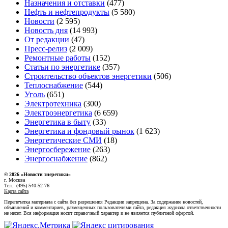
Назначения и отставки
(477)
Нефть и нефтепродукты
(5 580)
Новости
(2 595)
Новость дня
(14 993)
От редакции
(47)
Пресс-релиз
(2 009)
Ремонтные работы
(152)
Статьи по энергетике
(357)
Строительство объектов энергетики
(506)
Теплоснабжение
(544)
Уголь
(651)
Электротехника
(300)
Электроэнергетика
(6 659)
Энергетика в быту
(33)
Энергетика и фондовый рынок
(1 623)
Энергетические СМИ
(18)
Энергосбережение
(263)
Энергоснабжение
(862)
© 2026 «Новости энеретики»
г. Москва
Тел.: (495) 540-52-76
Карта сайта
Перепечатка материала с сайта без разрешения Редакции запрещена. За содержание новостей,
объявлений и комментариев, размещенных пользователями сайта, редакция журнала ответственности
не несет. Вся информация носит справочный характер и не является публичной офертой.