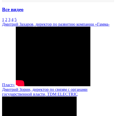
Все видео
1
2
3
4
5
Дмитрий Захаров, директор по развитию компании «Гамма-
Пласт»
Дмитрий Зорин, директор по связям с органами
государственной власти, TDM ELECTRIC