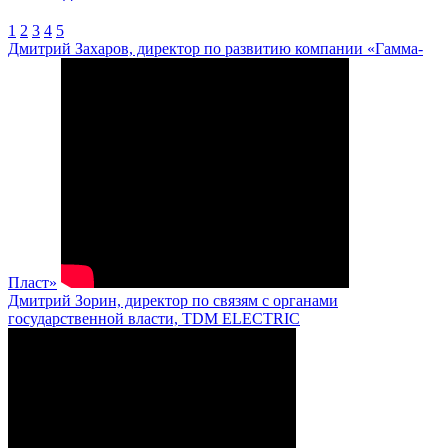
1
2
3
4
5
Дмитрий Захаров, директор по развитию компании «Гамма-
Пласт»
Дмитрий Зорин, директор по связям с органами
государственной власти, TDM ELECTRIC