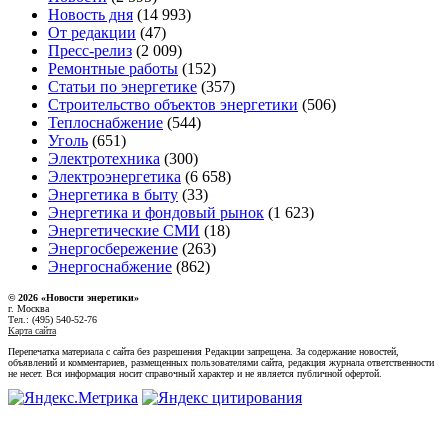
Новость дня
(14 993)
От редакции
(47)
Пресс-релиз
(2 009)
Ремонтные работы
(152)
Статьи по энергетике
(357)
Строительство объектов энергетики
(506)
Теплоснабжение
(544)
Уголь
(651)
Электротехника
(300)
Электроэнергетика
(6 658)
Энергетика в быту
(33)
Энергетика и фондовый рынок
(1 623)
Энергетические СМИ
(18)
Энергосбережение
(263)
Энергоснабжение
(862)
© 2026 «Новости энеретики»
г. Москва
Тел.: (495) 540-52-76
Карта сайта
Перепечатка материала с сайта без разрешения Редакции запрещена. За содержание новостей,
объявлений и комментариев, размещенных пользователями сайта, редакция журнала ответственности
не несет. Вся информация носит справочный характер и не является публичной офертой.