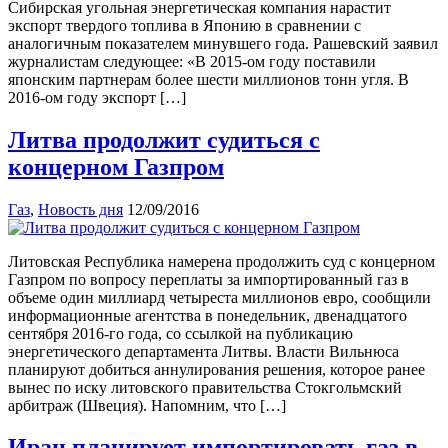
Сибирская угольная энергетическая компания нарастит
экспорт твердого топлива в Японию в сравнении с
аналогичным показателем минувшего года. Рашевский заявил
журналистам следующее: «В 2015-ом году поставили
японским партнерам более шести миллионов тонн угля. В
2016-ом году экспорт […]
Литва продолжит судиться с
концерном Газпром
Газ
,
Новость дня
12/09/2016
Литовская Республика намерена продолжить суд с концерном
Газпром по вопросу переплаты за импортированный газ в
объеме один миллиард четыреста миллионов евро, сообщили
информационные агентства в понедельник, двенадцатого
сентября 2016-го года, со ссылкой на публикацию
энергетического департамента Литвы. Власти Вильнюса
планируют добиться аннулирования решения, которое ранее
вынес по иску литовского правительства Стокгольмский
арбитраж (Швеция). Напомним, что […]
Иран планирует импортировать газ в