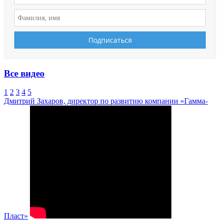
Все видео
1
2
3
4
5
Дмитрий Захаров, директор по развитию компании «Гамма-
Пласт»