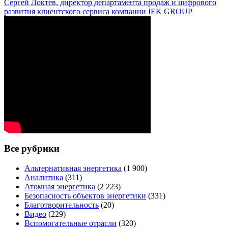
Сергей Локтев, директор департамента продаж и цифрового
развития клиентского сервиса компании IEK GROUP
Все рубрики
Альтернативная энергетика
(1 900)
Аналитика
(311)
Атомная энергетика
(2 223)
Безопасность объектов энергетики
(331)
Благотворительность
(20)
Видео
(229)
Вспомогательные отрасли
(320)