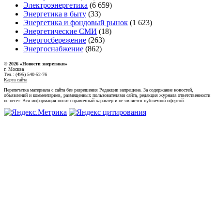
Электроэнергетика
(6 659)
Энергетика в быту
(33)
Энергетика и фондовый рынок
(1 623)
Энергетические СМИ
(18)
Энергосбережение
(263)
Энергоснабжение
(862)
© 2026 «Новости энеретики»
г. Москва
Тел.: (495) 540-52-76
Карта сайта
Перепечатка материала с сайта без разрешения Редакции запрещена. За содержание новостей,
объявлений и комментариев, размещенных пользователями сайта, редакция журнала ответственности
не несет. Вся информация носит справочный характер и не является публичной офертой.