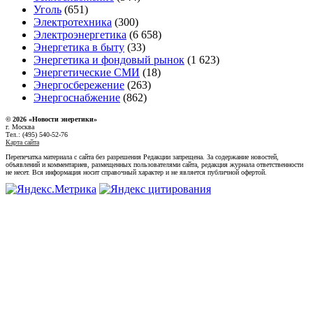
Уголь
(651)
Электротехника
(300)
Электроэнергетика
(6 658)
Энергетика в быту
(33)
Энергетика и фондовый рынок
(1 623)
Энергетические СМИ
(18)
Энергосбережение
(263)
Энергоснабжение
(862)
© 2026 «Новости энеретики»
г. Москва
Тел.: (495) 540-52-76
Карта сайта
Перепечатка материала с сайта без разрешения Редакции запрещена. За содержание новостей,
объявлений и комментариев, размещенных пользователями сайта, редакция журнала ответственности
не несет. Вся информация носит справочный характер и не является публичной офертой.