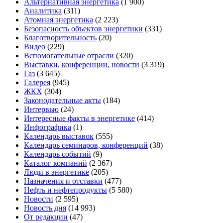
Альтернативная энергетика
(1 900)
Аналитика
(311)
Атомная энергетика
(2 223)
Безопасность объектов энергетики
(331)
Благотворительность
(20)
Видео
(229)
Вспомогательные отрасли
(320)
Выставки, конференции, новости
(3 319)
Газ
(3 645)
Галерея
(945)
ЖКХ
(304)
Законодательные акты
(184)
Интервью
(24)
Интересные факты в энергетике
(414)
Инфографика
(1)
Календарь выставок
(555)
Календарь семинаров, конференций
(38)
Календарь событий
(9)
Каталог компаний
(2 367)
Люди в энергетике
(205)
Назначения и отставки
(477)
Нефть и нефтепродукты
(5 580)
Новости
(2 595)
Новость дня
(14 993)
От редакции
(47)