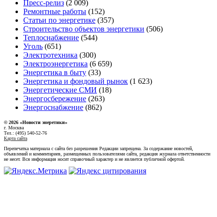
Пресс-релиз
(2 009)
Ремонтные работы
(152)
Статьи по энергетике
(357)
Строительство объектов энергетики
(506)
Теплоснабжение
(544)
Уголь
(651)
Электротехника
(300)
Электроэнергетика
(6 659)
Энергетика в быту
(33)
Энергетика и фондовый рынок
(1 623)
Энергетические СМИ
(18)
Энергосбережение
(263)
Энергоснабжение
(862)
© 2026 «Новости энеретики»
г. Москва
Тел.: (495) 540-52-76
Карта сайта
Перепечатка материала с сайта без разрешения Редакции запрещена. За содержание новостей,
объявлений и комментариев, размещенных пользователями сайта, редакция журнала ответственности
не несет. Вся информация носит справочный характер и не является публичной офертой.