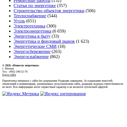
Ремонтные работы
(152)
Статьи по энергетике
(357)
Строительство объектов энергетики
(506)
Теплоснабжение
(544)
Уголь
(651)
Электротехника
(300)
Электроэнергетика
(6 659)
Энергетика в быту
(33)
Энергетика и фондовый рынок
(1 623)
Энергетические СМИ
(18)
Энергосбережение
(263)
Энергоснабжение
(862)
© 2026 «Новости энеретики»
г. Москва
Тел.: (495) 540-52-76
Карта сайта
Перепечатка материала с сайта без разрешения Редакции запрещена. За содержание новостей,
объявлений и комментариев, размещенных пользователями сайта, редакция журнала ответственности
не несет. Вся информация носит справочный характер и не является публичной офертой.