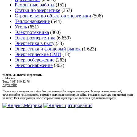
Ремонтные работы
(152)
Статьи по энергетике
(357)
Строительство объектов энергетики
(506)
Теплоснабжение
(544)
Уголь
(651)
Электротехника
(300)
Электроэнергетика
(6 659)
Энергетика в быту
(33)
Энергетика и фондовый рынок
(1 623)
Энергетические СМИ
(18)
Энергосбережение
(263)
Энергоснабжение
(862)
© 2026 «Новости энеретики»
г. Москва
Тел.: (495) 540-52-76
Карта сайта
Перепечатка материала с сайта без разрешения Редакции запрещена. За содержание новостей,
объявлений и комментариев, размещенных пользователями сайта, редакция журнала ответственности
не несет. Вся информация носит справочный характер и не является публичной офертой.