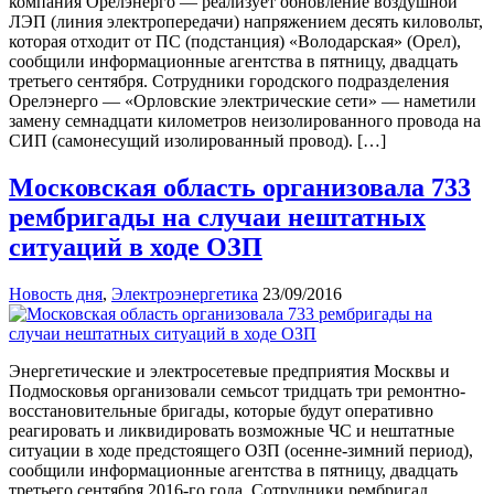
компания Орелэнерго — реализует обновление воздушной
ЛЭП (линия электропередачи) напряжением десять киловольт,
которая отходит от ПС (подстанция) «Володарская» (Орел),
сообщили информационные агентства в пятницу, двадцать
третьего сентября. Сотрудники городского подразделения
Орелэнерго — «Орловские электрические сети» — наметили
замену семнадцати километров неизолированного провода на
СИП (самонесущий изолированный провод). […]
Московская область организовала 733
рембригады на случаи нештатных
ситуаций в ходе ОЗП
Новость дня
,
Электроэнергетика
23/09/2016
Энергетические и электросетевые предприятия Москвы и
Подмосковья организовали семьсот тридцать три ремонтно-
восстановительные бригады, которые будут оперативно
реагировать и ликвидировать возможные ЧС и нештатные
ситуации в ходе предстоящего ОЗП (осенне-зимний период),
сообщили информационные агентства в пятницу, двадцать
третьего сентября 2016-го года. Сотрудники рембригад