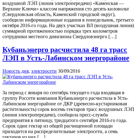
воздушной ЛЭП (линия электропередачи) «Каменская —
Верхние Ключи» классом напряжения сто десять киловольт
(Свердловская область, Каменский городской округ),
сообщили информационные издания в понедельник, третьего
октября 2016-го года. На двух участках ВЛ (воздушная линия)
суммарной протяженностью порядка трех километров
сотрудники местного дивизиона Свердловэнерго […]
Кубаньэнерго расчистила 48 га трасс
ЛЭП в Усть-Лабинском энергорайоне
Новость дня
,
электросети
30/09/2016
За период с января по сентябрь текущего года входящая в
группу Россети компания Кубаньэнерго расчистила в Усть-
Лабинском энергорайоне от ДКР (древесно-кустарниковая
растительность) сорок восемь гектаров трасс воздушных ЛЭП
(линия электропередачи), сообщила пресс-служба
предприятия в пятницу, тридцатого сентября 2016-го года.
Сорок один гектар из общей расчищенной площади
приходится на распределительные электросети, а семь
гектаров из них […]