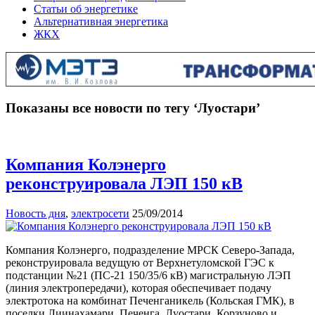
Статьи об энергетике
Альтернативная энергетика
ЖКХ
Показаны все новости по тегу ‘Луостари’
Компания Колэнерго
реконструировала ЛЭП 150 кВ
Новость дня
,
электросети
25/09/2014
Компания Колэнерго, подразделение МРСК Северо-Запада,
реконструировала ведущую от Верхнетуломской ГЭС к
подстанции №21 (ПС-21 150/35/6 кВ) магистральную ЛЭП
(линия электропередачи), которая обеспечивает подачу
электротока на комбинат Печенганикель (Кольская ГМК), в
поселки Лиинахамари, Печенга, Луостари, Корзуново и