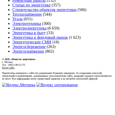
Ремонтные работы
(152)
Статьи по энергетике
(357)
Строительство объектов энергетики
(506)
Теплоснабжение
(544)
Уголь
(651)
Электротехника
(300)
Электроэнергетика
(6 659)
Энергетика в быту
(33)
Энергетика и фондовый рынок
(1 623)
Энергетические СМИ
(18)
Энергосбережение
(263)
Энергоснабжение
(862)
© 2026 «Новости энеретики»
г. Москва
Тел.: (495) 540-52-76
Карта сайта
Перепечатка материала с сайта без разрешения Редакции запрещена. За содержание новостей,
объявлений и комментариев, размещенных пользователями сайта, редакция журнала ответственности
не несет. Вся информация носит справочный характер и не является публичной офертой.