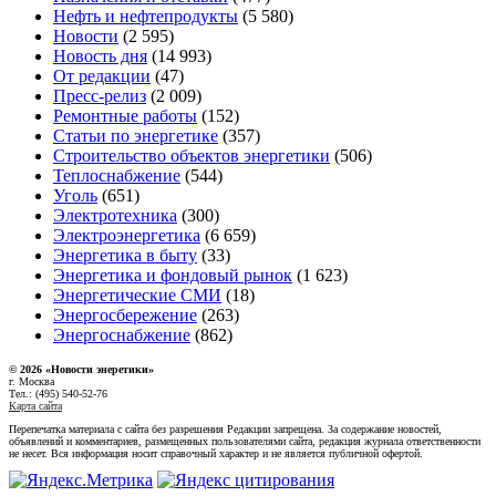
Нефть и нефтепродукты
(5 580)
Новости
(2 595)
Новость дня
(14 993)
От редакции
(47)
Пресс-релиз
(2 009)
Ремонтные работы
(152)
Статьи по энергетике
(357)
Строительство объектов энергетики
(506)
Теплоснабжение
(544)
Уголь
(651)
Электротехника
(300)
Электроэнергетика
(6 659)
Энергетика в быту
(33)
Энергетика и фондовый рынок
(1 623)
Энергетические СМИ
(18)
Энергосбережение
(263)
Энергоснабжение
(862)
© 2026 «Новости энеретики»
г. Москва
Тел.: (495) 540-52-76
Карта сайта
Перепечатка материала с сайта без разрешения Редакции запрещена. За содержание новостей,
объявлений и комментариев, размещенных пользователями сайта, редакция журнала ответственности
не несет. Вся информация носит справочный характер и не является публичной офертой.