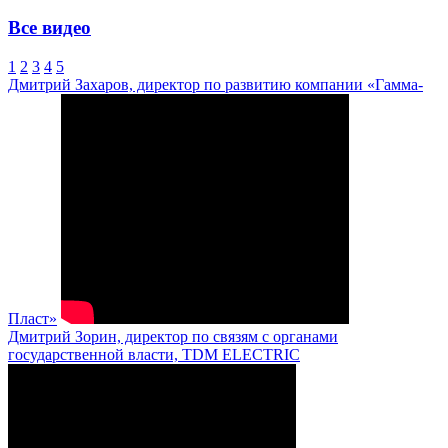
Все видео
1
2
3
4
5
Дмитрий Захаров, директор по развитию компании «Гамма-
Пласт»
Дмитрий Зорин, директор по связям с органами
государственной власти, TDM ELECTRIC