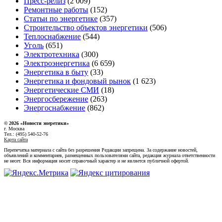
Пресс-релиз
(2 009)
Ремонтные работы
(152)
Статьи по энергетике
(357)
Строительство объектов энергетики
(506)
Теплоснабжение
(544)
Уголь
(651)
Электротехника
(300)
Электроэнергетика
(6 659)
Энергетика в быту
(33)
Энергетика и фондовый рынок
(1 623)
Энергетические СМИ
(18)
Энергосбережение
(263)
Энергоснабжение
(862)
© 2026 «Новости энеретики»
г. Москва
Тел.: (495) 540-52-76
Карта сайта
Перепечатка материала с сайта без разрешения Редакции запрещена. За содержание новостей,
объявлений и комментариев, размещенных пользователями сайта, редакция журнала ответственности
не несет. Вся информация носит справочный характер и не является публичной офертой.