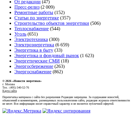
От редакции
(47)
Пресс-релиз
(2 009)
Ремонтные работы
(152)
Статьи по энергетике
(357)
Строительство объектов энергетики
(506)
Теплоснабжение
(544)
Уголь
(651)
Электротехника
(300)
Электроэнергетика
(6 659)
Энергетика в быту
(33)
Энергетика и фондовый рынок
(1 623)
Энергетические СМИ
(18)
Энергосбережение
(263)
Энергоснабжение
(862)
© 2026 «Новости энеретики»
г. Москва
Тел.: (495) 540-52-76
Карта сайта
Перепечатка материала с сайта без разрешения Редакции запрещена. За содержание новостей,
объявлений и комментариев, размещенных пользователями сайта, редакция журнала ответственности
не несет. Вся информация носит справочный характер и не является публичной офертой.