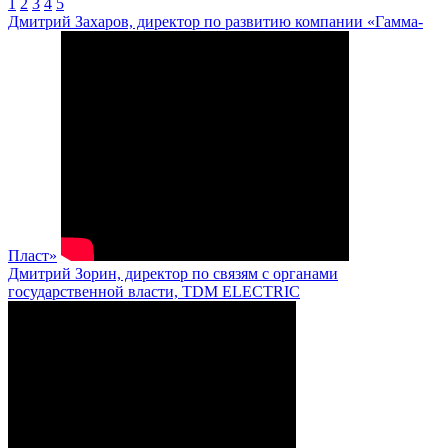
1
2
3
4
5
Дмитрий Захаров, директор по развитию компании «Гамма-
Пласт»
Дмитрий Зорин, директор по связям с органами
государственной власти, TDM ELECTRIC