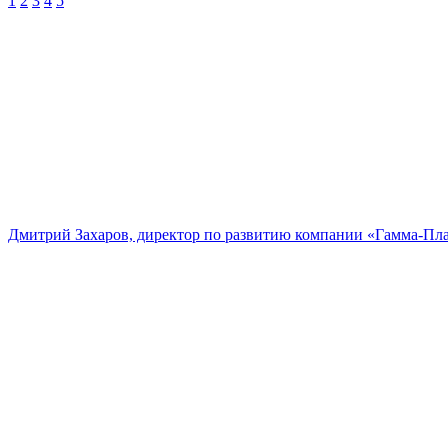
1
2
3
4
5
Дмитрий Захаров, директор по развитию компании «Гамма-Пл