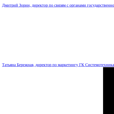
Дмитрий Зорин, директор по связям с органами государстве
Татьяна Бережная, директор по маркетингу ГК Системотехник