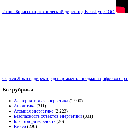
Игорь Борисенко, технический директор, Балс-Рус, ООО
Сергей Локтев, директор департамента продаж и цифрового р
Все рубрики
Альтернативная энергетика
(1 900)
Аналитика
(311)
Атомная энергетика
(2 223)
Безопасность объектов энергетики
(331)
Благотворительность
(20)
Видео
(229)