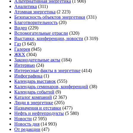
Альтернативная энергетика
(1 900)
Аналитика
(311)
Атомная энергетика
(2 223)
Безопасность объектов энергетики
(331)
Благотворительность
(20)
Видео
(229)
Вспомогательные отрасли
(320)
Выставки, конференции, новости
(3 319)
Газ
(3 645)
Галерея
(945)
ЖКХ
(304)
Законодательные акты
(184)
Интервью
(24)
Интересные факты в энергетике
(414)
Инфографика
(1)
Календарь выставок
(555)
Календарь семинаров, конференций
(38)
Календарь событий
(9)
Каталог компаний
(2 367)
Люди в энергетике
(205)
Назначения и отставки
(477)
Нефть и нефтепродукты
(5 580)
Новости
(2 595)
Новость дня
(14 993)
От редакции
(47)