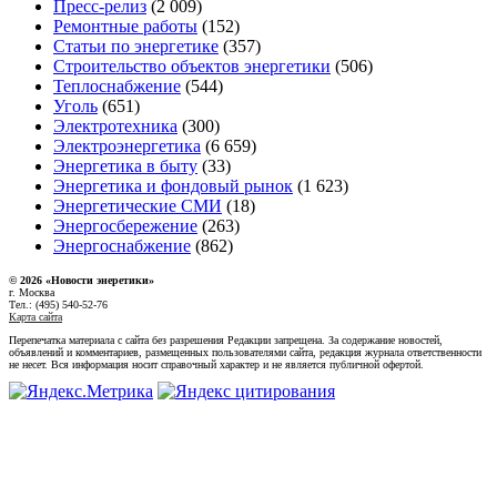
Пресс-релиз
(2 009)
Ремонтные работы
(152)
Статьи по энергетике
(357)
Строительство объектов энергетики
(506)
Теплоснабжение
(544)
Уголь
(651)
Электротехника
(300)
Электроэнергетика
(6 659)
Энергетика в быту
(33)
Энергетика и фондовый рынок
(1 623)
Энергетические СМИ
(18)
Энергосбережение
(263)
Энергоснабжение
(862)
© 2026 «Новости энеретики»
г. Москва
Тел.: (495) 540-52-76
Карта сайта
Перепечатка материала с сайта без разрешения Редакции запрещена. За содержание новостей,
объявлений и комментариев, размещенных пользователями сайта, редакция журнала ответственности
не несет. Вся информация носит справочный характер и не является публичной офертой.