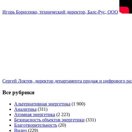
Игорь Борисенко, технический директор, Балс-Рус, ООО
Сергей Локтев, директор департамента продаж и цифрового р
Все рубрики
Альтернативная энергетика
(1 900)
Аналитика
(311)
Атомная энергетика
(2 223)
Безопасность объектов энергетики
(331)
Благотворительность
(20)
Видео
(229)