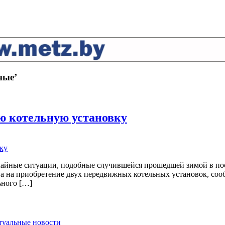
ные’
ю котельную установку
 ситуации, подобные случившейся прошедшей зимой в посёлке
тва на приобретение двух передвижных котельных установок, со
ьного […]
ктуальные новости