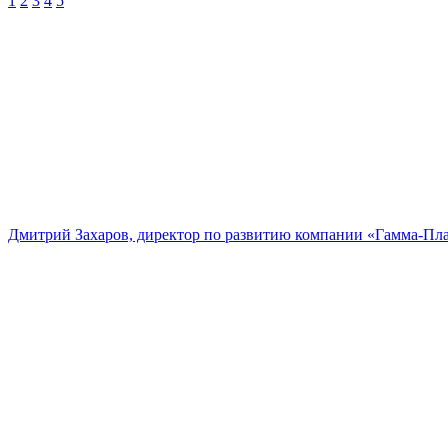
1
2
3
4
5
Дмитрий Захаров, директор по развитию компании «Гамма-Пл