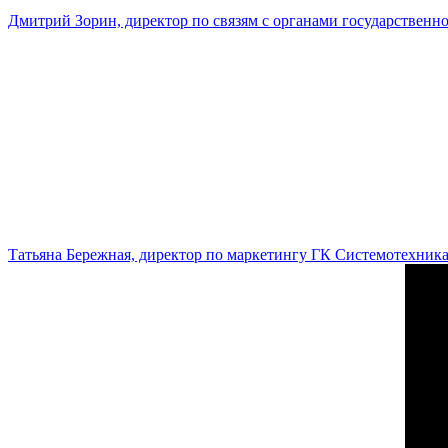
Дмитрий Зорин, директор по связям с органами государстве
Татьяна Бережная, директор по маркетингу ГК Системотехник