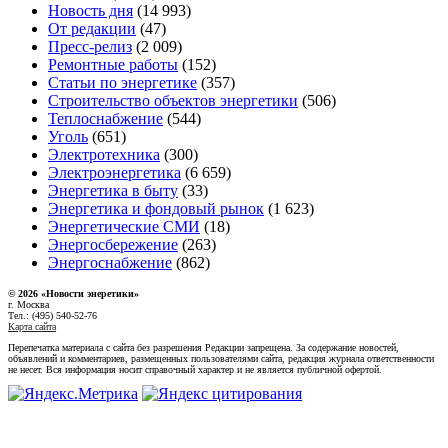
Новость дня
(14 993)
От редакции
(47)
Пресс-релиз
(2 009)
Ремонтные работы
(152)
Статьи по энергетике
(357)
Строительство объектов энергетики
(506)
Теплоснабжение
(544)
Уголь
(651)
Электротехника
(300)
Электроэнергетика
(6 659)
Энергетика в быту
(33)
Энергетика и фондовый рынок
(1 623)
Энергетические СМИ
(18)
Энергосбережение
(263)
Энергоснабжение
(862)
© 2026 «Новости энеретики»
г. Москва
Тел.: (495) 540-52-76
Карта сайта
Перепечатка материала с сайта без разрешения Редакции запрещена. За содержание новостей,
объявлений и комментариев, размещенных пользователями сайта, редакция журнала ответственности
не несет. Вся информация носит справочный характер и не является публичной офертой.