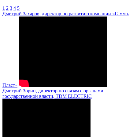
1
2
3
4
5
Дмитрий Захаров, директор по развитию компании «Гамма-
Пласт»
Дмитрий Зорин, директор по связям с органами
государственной власти, TDM ELECTRIC